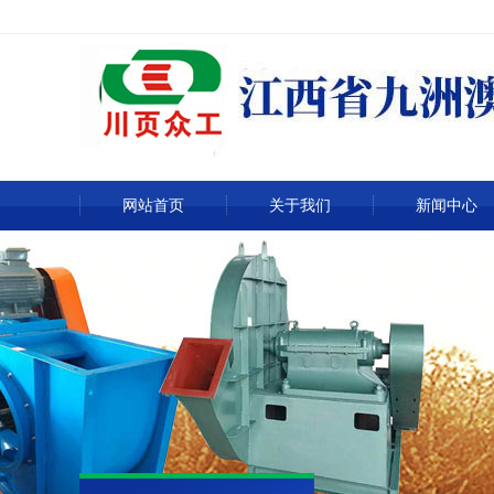
网站首页
关于我们
新闻中心