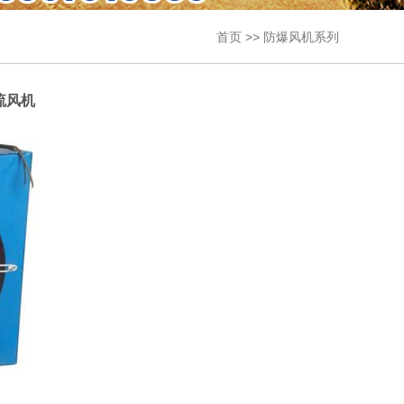
首页
>>
防爆风机系列
流风机