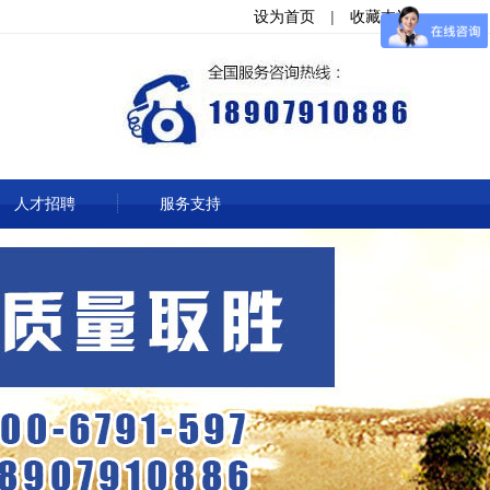
设为首页
|
收藏本站
人才招聘
服务支持