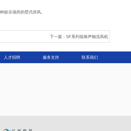
种娱乐场所的壁式排风。
下一篇：SF系列低噪声轴流风机
人才招聘
服务支持
联系我们