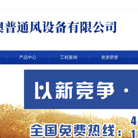
产品中心
工程案例
资质荣誉