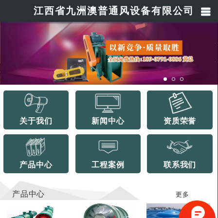
江西省九洲澳普通风设备有限公司
关于我们
新闻中心
资质荣誉
产品中心
工程案例
联系我们
产品中心
更多