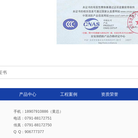
证书
产品中心
工程案例
资质荣誉
手机：18907910886（黄总）
电话：0791-88172751
传真：0791-88172750
Q Q：906777377