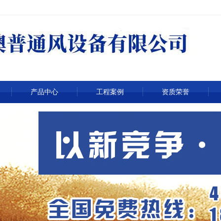
产品中心
工程案例
资质荣誉