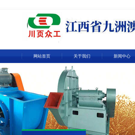
网站首页
关于我们
新闻中心