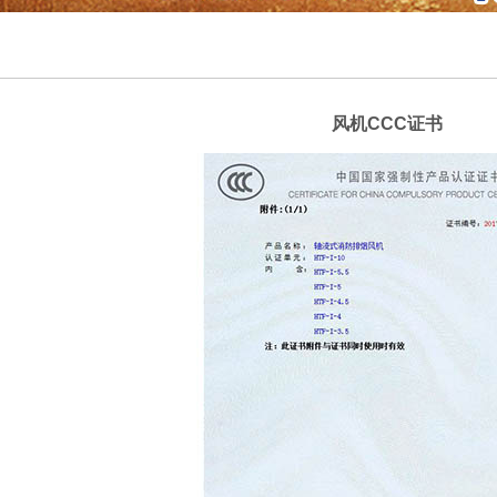
风机CCC证书